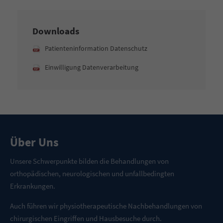
Downloads
Patienteninformation Datenschutz
Einwilligung Datenverarbeitung
Über Uns
Unsere Schwerpunkte bilden die Behandlungen von
orthopädischen, neurologischen und unfallbedingten
Erkrankungen.
Auch führen wir physiotherapeutische Nachbehandlungen von
chirurgischen Eingriffen und Hausbesuche durch.