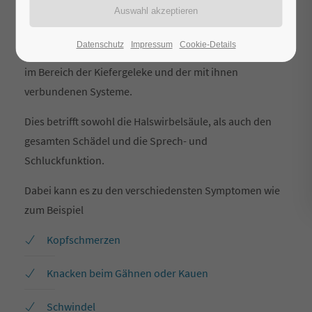
Was bedeutet CMD?
CMD ist die Abkützung für CranioMandibuläre
Datenschutz
Impressum
Cookie-Details
Dysfunktion und meint eine Störung oder Fehlfunktion
im Bereich der Kiefergeleke und der mit ihnen
verbundenen Systeme.
Dies betrifft sowohl die Halswirbelsäule, als auch den
gesamten Schädel und die Sprech- und
Schluckfunktion.
Dabei kann es zu den verschiedensten Symptomen wie
zum Beispiel
Kopfschmerzen
Knacken beim Gähnen oder Kauen
Schwindel