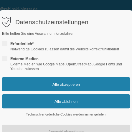
@zabinski-binger.de
Datenschutzeinstellungen
Leistungen
Gutscheine
Über 
Bitte treffen Sie eine Auswahl um fortzufahren
Erforderlich*
Notwendige Cookies zulassen damit die Website korrekt funktioniert
Externe Medien
Externe Medien wie Google Maps, OpenStreetMap, Google Fonts und
Youtube zulassen
Technisch erforderliche Cookies werden immer geladen.