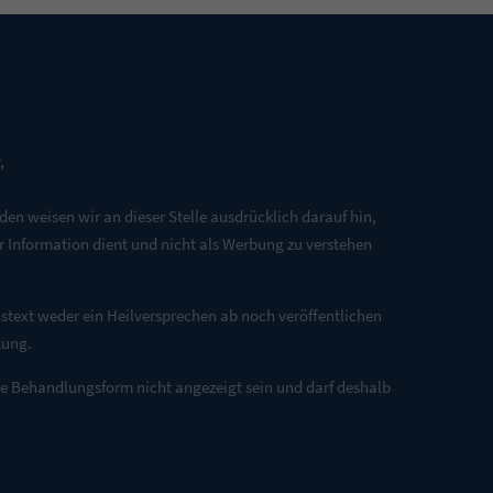
,
n weisen wir an dieser Stelle ausdrücklich darauf hin,
er Information dient und nicht als Werbung zu verstehen
stext weder ein Heilversprechen ab noch veröffentlichen
tung.
lte Behandlungsform nicht angezeigt sein und darf deshalb