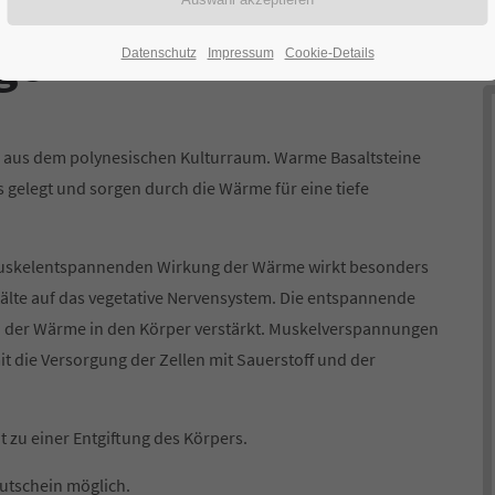
ICE
ge
Datenschutz
Impressum
Cookie-Details
on aus dem polynesischen Kulturraum. Warme Basaltsteine
s gelegt und sorgen durch die Wärme für eine tiefe
muskelentspannenden Wirkung der Wärme wirkt besonders
lte auf das vegetative Nervensystem. Die entspannende
n der Wärme in den Körper verstärkt. Muskelverspannungen
it die Versorgung der Zellen mit Sauerstoff und der
 zu einer Entgiftung des Körpers.
Gutschein möglich.