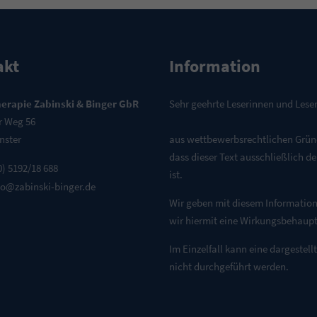
akt
Information
erapie Zabinski & Binger GbR
Sehr geehrte Leserinnen und Leser
r Weg 56
nster
aus wettbewerbsrechtlichen Gründe
dass dieser Text ausschließlich d
0) 5192/18 688
ist.
io@zabinski-binger.de
Wir geben mit diesem Information
wir hiermit eine Wirkungsbehaup
Im Einzelfall kann eine dargestel
nicht durchgeführt werden.